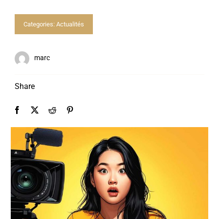
Formations Courtes
Categories:
Actualités
Admission
marc
Contact
Share