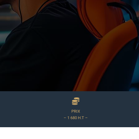
PRIX
– 1 680 H.T –