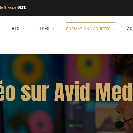
 le Groupe
GEFE
S
BTS
TITRES
AD
FORMATIONS COURTES
éo sur Avid Me