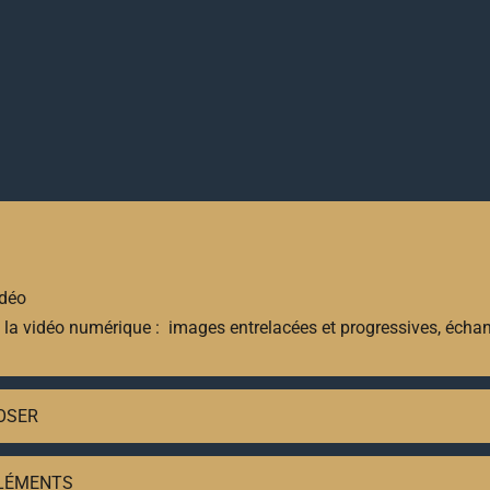
idéo
la vidéo numérique : images entrelacées et progressives, échan
POSER
ÉLÉMENTS