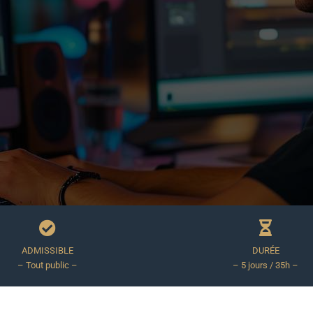
ADMISSIBLE
DURÉE
– Tout public –
– 5 jours / 35h –