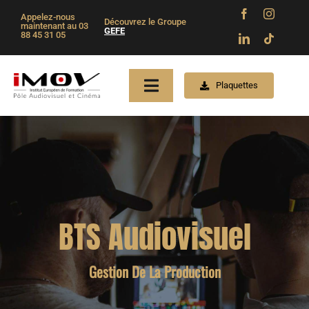
Skip
Appelez-nous
Découvrez le Groupe
to
maintenant au 03
GEFE
88 45 31 05
content
Plaquettes
Toggle
Navigation
Accueil
A Propos
BTS Audiovisuel
BTS
Gestion De La Production
Titres